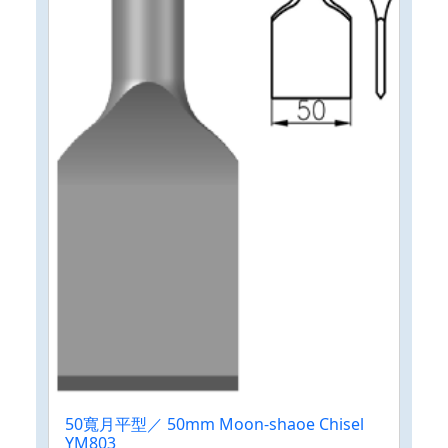
50寬月平型／ 50mm Moon-shaoe Chisel
YM803