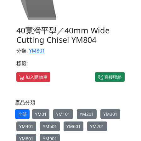
40寬灣平型／40mm Wide
Cutting Chisel YM804
分類:
YM801
標籤:
加入購物車
直接聯絡
產品分類
全部
YM01
YM101
YM201
YM301
YM401
YM501
YM601
YM701
YM801
YM901