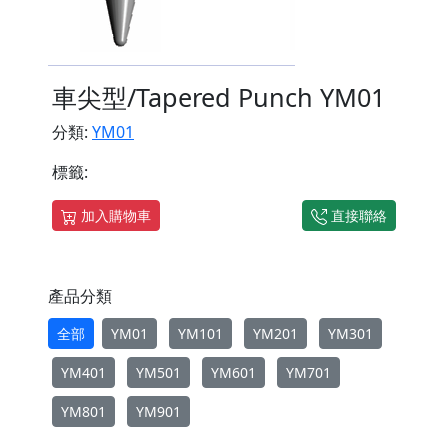
車尖型/Tapered Punch YM01
分類:
YM01
標籤:
加入購物車
直接聯絡
產品分類
全部
YM01
YM101
YM201
YM301
YM401
YM501
YM601
YM701
YM801
YM901