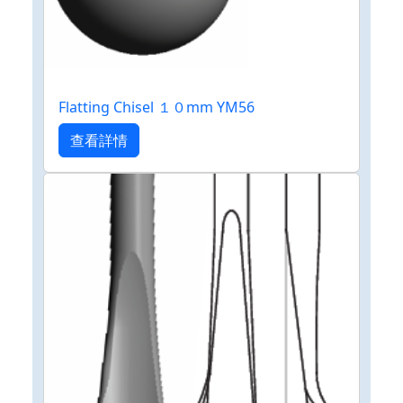
Flatting Chisel １０mm YM56
查看詳情