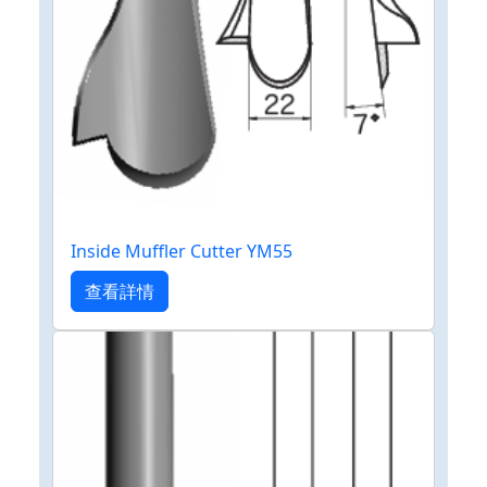
Inside Muffler Cutter YM55
查看詳情