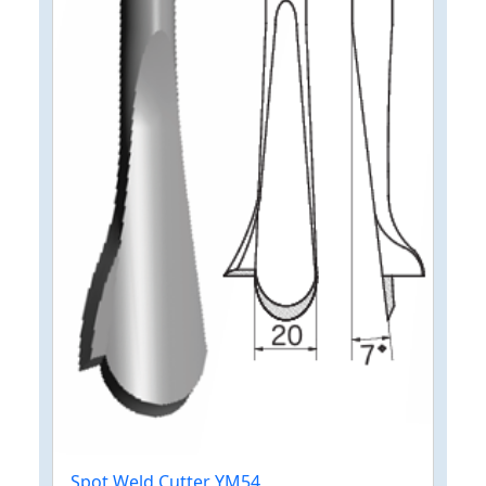
Spot Weld Cutter YM54