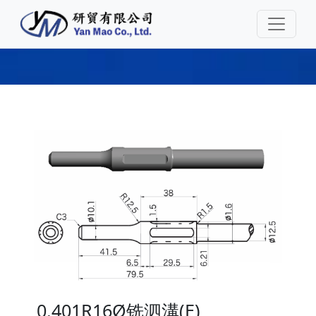
0.401R16Ø铣泗溝(E)